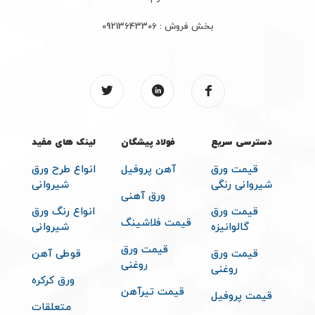
دفتر تبریز :
تبریز سردرود بازار آهن شرکت فولاد پیشگان
دفتر تهران
:خیام شمالی – مقابل پارک شهر پاساژ صرافیان طبقه
سوم
بخش فروش :
09213643306
دسترسی سریع
فولاد پیشگان
لینک های مفید
قیمت ورق
آهن پروفیل
انواع طرح ورق
شیروانی رنگی
شیروانی
ورق آهنی