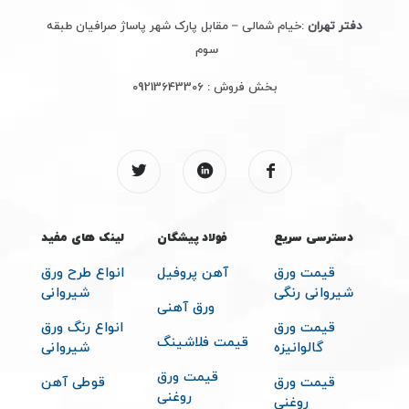
دفتر تهران
:خیام شمالی – مقابل پارک شهر پاساژ صرافیان طبقه
سوم
بخش فروش :
09213643306
دسترسی سریع
فولاد پیشگان
لینک های مفید
قیمت ورق
آهن پروفیل
انواع طرح ورق
شیروانی رنگی
شیروانی
ورق آهنی
قیمت ورق
انواع رنگ ورق
قیمت فلاشینگ
گالوانیزه
شیروانی
قیمت ورق
قیمت ورق
قوطی آهن
روغنی
روغنی