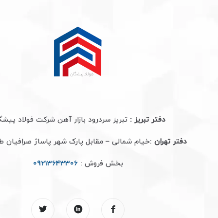
دفتر تبریز :
تبریز سردرود بازار آهن شرکت فولاد پیشگ
دفتر تهران
:خیام شمالی – مقابل پارک شهر پاساژ صرافیان 
بخش فروش :
09213643306