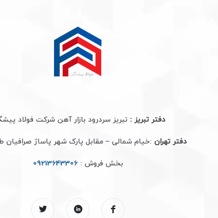
دفتر تبریز :
تبریز سردرود بازار آهن شرکت فولاد پیشگ
دفتر تهران
:خیام شمالی – مقابل پارک شهر پاساژ صرافیان 
بخش فروش :
09213643306