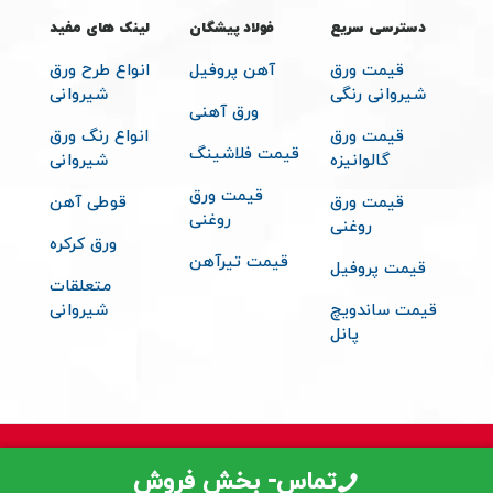
دسترسی سریع
فولاد پیشگان
لینک های مفید
قیمت ورق
آهن پروفیل
انواع طرح ورق
شیروانی رنگی
شیروانی
ورق آهنی
قیمت ورق
انواع رنگ ورق
قیمت فلاشینگ
گالوانیزه
شیروانی
قیمت ورق
قیمت ورق
قوطی آهن
روغنی
روغنی
ورق کرکره
قیمت تیرآهن
قیمت پروفیل
متعلقات
قیمت ساندویچ
شیروانی
پانل
© 2026 تمامی حقوق مادی و معنوی برای فولاد پیشگان محفوظ می باشد -
تماس- بخش فروش
طراحی توسط سایت دیزاین