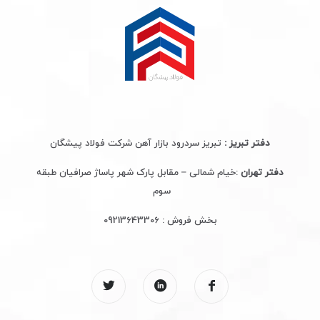
دفتر تبریز :
تبریز سردرود بازار آهن شرکت فولاد پیشگان
دفتر تهران
:خیام شمالی – مقابل پارک شهر پاساژ صرافیان طبقه
سوم
بخش فروش :
09213643306