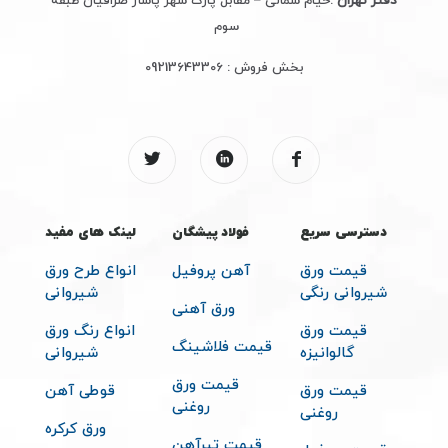
دفتر تهران
:خیام شمالی – مقابل پارک شهر پاساژ صرافیان طبقه
سوم
بخش فروش :
09213643306
دسترسی سریع
فولاد پیشگان
لینک های مفید
قیمت ورق
آهن پروفیل
انواع طرح ورق
شیروانی رنگی
شیروانی
ورق آهنی
قیمت ورق
انواع رنگ ورق
قیمت فلاشینگ
گالوانیزه
شیروانی
قیمت ورق
قیمت ورق
قوطی آهن
روغنی
روغنی
ورق کرکره
قیمت تیرآهن