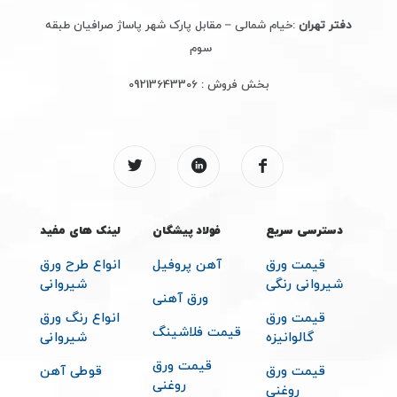
دفتر تهران
:خیام شمالی – مقابل پارک شهر پاساژ صرافیان طبقه
سوم
بخش فروش :
09213643306
دسترسی سریع
فولاد پیشگان
لینک های مفید
قیمت ورق
آهن پروفیل
انواع طرح ورق
شیروانی رنگی
شیروانی
ورق آهنی
قیمت ورق
انواع رنگ ورق
قیمت فلاشینگ
گالوانیزه
شیروانی
قیمت ورق
قیمت ورق
قوطی آهن
روغنی
روغنی