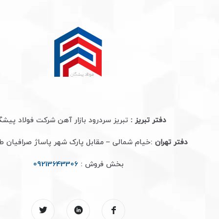
دفتر تبریز :
تبریز سردرود بازار آهن شرکت فولاد پیشگ
دفتر تهران
:خیام شمالی – مقابل پارک شهر پاساژ صرافیان 
بخش فروش :
09213643306