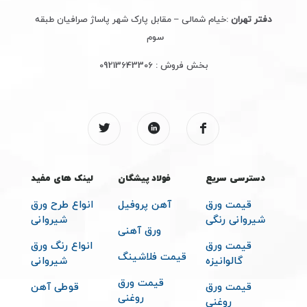
دفتر تهران
:خیام شمالی – مقابل پارک شهر پاساژ صرافیان طبقه
سوم
بخش فروش :
09213643306
دسترسی سریع
فولاد پیشگان
لینک های مفید
قیمت ورق
آهن پروفیل
انواع طرح ورق
شیروانی رنگی
شیروانی
ورق آهنی
قیمت ورق
انواع رنگ ورق
قیمت فلاشینگ
گالوانیزه
شیروانی
قیمت ورق
قیمت ورق
قوطی آهن
روغنی
روغنی