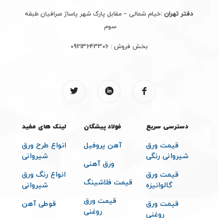
دفتر تهران
:خیام شمالی – مقابل پارک شهر پاساژ صرافیان طبقه
سوم
بخش فروش :
09213643306
دسترسی سریع
فولاد پیشگان
لینک های مفید
قیمت ورق
آهن پروفیل
انواع طرح ورق
شیروانی رنگی
شیروانی
ورق آهنی
قیمت ورق
انواع رنگ ورق
قیمت فلاشینگ
گالوانیزه
شیروانی
قیمت ورق
قیمت ورق
قوطی آهن
روغنی
روغنی