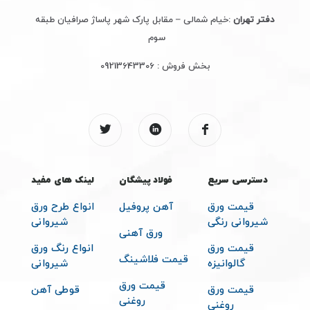
دفتر تهران
:خیام شمالی – مقابل پارک شهر پاساژ صرافیان طبقه
سوم
بخش فروش :
09213643306
دسترسی سریع
فولاد پیشگان
لینک های مفید
قیمت ورق
آهن پروفیل
انواع طرح ورق
شیروانی رنگی
شیروانی
ورق آهنی
قیمت ورق
انواع رنگ ورق
قیمت فلاشینگ
گالوانیزه
شیروانی
قیمت ورق
قیمت ورق
قوطی آهن
روغنی
روغنی