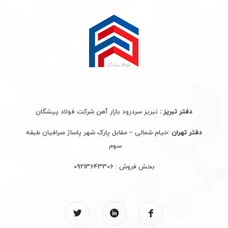
دفتر تبریز :
تبریز سردرود بازار آهن شرکت فولاد پیشگان
دفتر تهران
:خیام شمالی – مقابل پارک شهر پاساژ صرافیان طبقه
سوم
بخش فروش :
09213643306