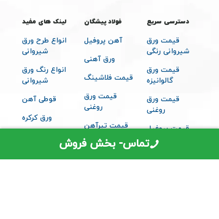
دسترسی سریع
فولاد پیشگان
لینک های مفید
قیمت ورق
آهن پروفیل
انواع طرح ورق
شیروانی رنگی
شیروانی
ورق آهنی
قیمت ورق
انواع رنگ ورق
قیمت فلاشینگ
گالوانیزه
شیروانی
قیمت ورق
قیمت ورق
قوطی آهن
روغنی
روغنی
ورق کرکره
قیمت تیرآهن
قیمت پروفیل
متعلقات
تماس- بخش فروش
قیمت ساندویچ
شیروانی
پانل
© 2026 تمامی حقوق مادی و معنوی برای فولاد پیشگان محفوظ می باشد -