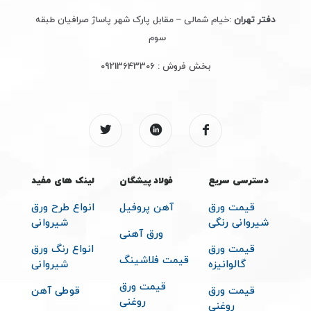
دفتر تهران
:خیام شمالی – مقابل پارک شهر پاساژ صرافیان طبقه
سوم
بخش فروش :
09213643306
دسترسی سریع
فولاد پیشگان
لینک های مفید
قیمت ورق
آهن پروفیل
انواع طرح ورق
شیروانی رنگی
شیروانی
ورق آهنی
قیمت ورق
انواع رنگ ورق
قیمت فلاشینگ
گالوانیزه
شیروانی
قیمت ورق
قیمت ورق
قوطی آهن
روغنی
روغنی