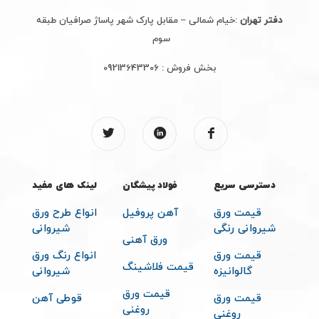
دفتر تهران
:خیام شمالی – مقابل پارک شهر پاساژ صرافیان طبقه
سوم
بخش فروش :
09213643306
دسترسی سریع
فولاد پیشگان
لینک های مفید
قیمت ورق
آهن پروفیل
انواع طرح ورق
شیروانی رنگی
شیروانی
ورق آهنی
قیمت ورق
انواع رنگ ورق
قیمت فلاشینگ
گالوانیزه
شیروانی
قیمت ورق
قیمت ورق
قوطی آهن
روغنی
روغنی