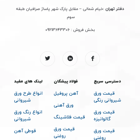
دفتر تهران
:خیام شمالی – مقابل پارک شهر پاساژ صرافیان طبقه
سوم
بخش فروش :
09213643306
دسترسی سریع
فولاد پیشگان
لینک های مفید
قیمت ورق
آهن پروفیل
انواع طرح ورق
شیروانی رنگی
شیروانی
ورق آهنی
قیمت ورق
انواع رنگ ورق
قیمت فلاشینگ
گالوانیزه
شیروانی
قیمت ورق
قیمت ورق
قوطی آهن
روغنی
روغنی