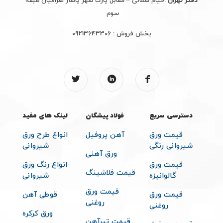
دفتر تهران
:خیام شمالی – مقابل پارک شهر پاساژ صرافیان طبقه
سوم
بخش فروش :
09213643306
دسترسی سریع
فولاد پیشگان
لینک های مفید
قیمت ورق
آهن پروفیل
انواع طرح ورق
شیروانی رنگی
شیروانی
ورق آهنی
قیمت ورق
انواع رنگ ورق
قیمت فلاشینگ
گالوانیزه
شیروانی
قیمت ورق
قیمت ورق
قوطی آهن
روغنی
روغنی
ورق کرکره
قیمت تیرآهن