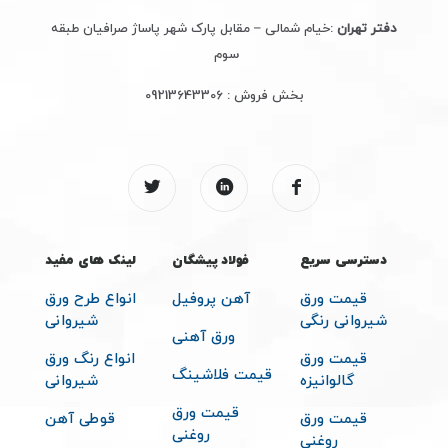
دفتر تهران
:خیام شمالی – مقابل پارک شهر پاساژ صرافیان طبقه
سوم
بخش فروش :
09213643306
دسترسی سریع
فولاد پیشگان
لینک های مفید
قیمت ورق
آهن پروفیل
انواع طرح ورق
شیروانی رنگی
شیروانی
ورق آهنی
قیمت ورق
انواع رنگ ورق
قیمت فلاشینگ
گالوانیزه
شیروانی
قیمت ورق
قیمت ورق
قوطی آهن
روغنی
روغنی