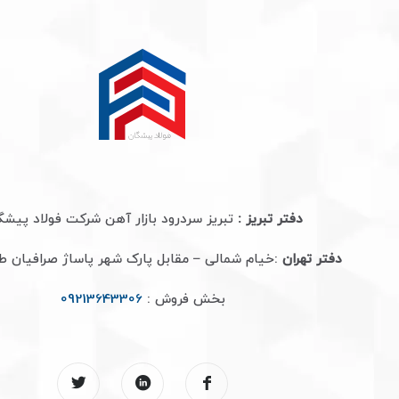
دفتر تبریز :
تبریز سردرود بازار آهن شرکت فولاد پیشگ
دفتر تهران
:خیام شمالی – مقابل پارک شهر پاساژ صرافیان 
بخش فروش :
09213643306