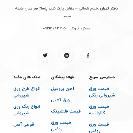
دفتر تهران
:خیام شمالی – مقابل پارک شهر پاساژ صرافیان طبقه
سوم
بخش فروش :
09213643306
دسترسی سریع
فولاد پیشگان
لینک های مفید
قیمت ورق
آهن پروفیل
انواع طرح ورق
شیروانی رنگی
شیروانی
ورق آهنی
قیمت ورق
انواع رنگ ورق
قیمت فلاشینگ
گالوانیزه
شیروانی
قیمت ورق
قیمت ورق
قوطی آهن
روغنی
روغنی