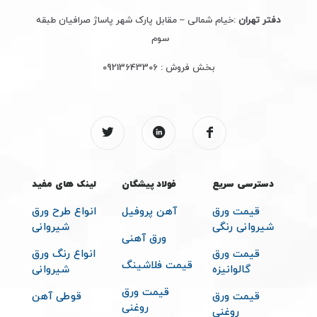
دفتر تهران
:خیام شمالی – مقابل پارک شهر پاساژ صرافیان طبقه
سوم
بخش فروش :
09213643306
دسترسی سریع
فولاد پیشگان
لینک های مفید
قیمت ورق
آهن پروفیل
انواع طرح ورق
شیروانی رنگی
شیروانی
ورق آهنی
قیمت ورق
انواع رنگ ورق
قیمت فلاشینگ
گالوانیزه
شیروانی
قیمت ورق
قیمت ورق
قوطی آهن
روغنی
روغنی