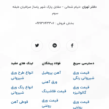
دفتر تهران
:خیام شمالی – مقابل پارک شهر پاساژ صرافیان طبقه
سوم
بخش فروش :
09213643306
دسترسی سریع
فولاد پیشگان
لینک های مفید
قیمت ورق
آهن پروفیل
انواع طرح ورق
شیروانی رنگی
شیروانی
ورق آهنی
قیمت ورق
انواع رنگ ورق
قیمت فلاشینگ
گالوانیزه
شیروانی
قیمت ورق
قیمت ورق
قوطی آهن
روغنی
روغنی