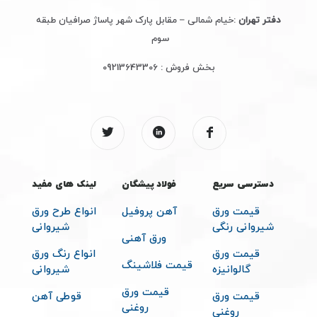
دفتر تهران
:خیام شمالی – مقابل پارک شهر پاساژ صرافیان طبقه
سوم
بخش فروش :
09213643306
دسترسی سریع
فولاد پیشگان
لینک های مفید
قیمت ورق
آهن پروفیل
انواع طرح ورق
شیروانی رنگی
شیروانی
ورق آهنی
قیمت ورق
انواع رنگ ورق
قیمت فلاشینگ
گالوانیزه
شیروانی
قیمت ورق
قیمت ورق
قوطی آهن
روغنی
روغنی