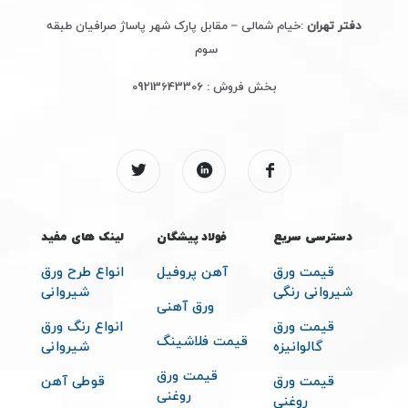
دفتر تهران
:خیام شمالی – مقابل پارک شهر پاساژ صرافیان طبقه
سوم
بخش فروش :
09213643306
دسترسی سریع
فولاد پیشگان
لینک های مفید
قیمت ورق
آهن پروفیل
انواع طرح ورق
شیروانی رنگی
شیروانی
ورق آهنی
قیمت ورق
انواع رنگ ورق
قیمت فلاشینگ
گالوانیزه
شیروانی
قیمت ورق
قیمت ورق
قوطی آهن
روغنی
روغنی