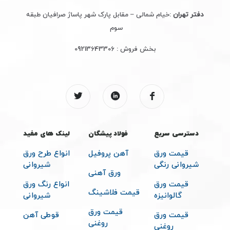
دفتر تهران
:خیام شمالی – مقابل پارک شهر پاساژ صرافیان طبقه
سوم
بخش فروش :
09213643306
دسترسی سریع
فولاد پیشگان
لینک های مفید
قیمت ورق
آهن پروفیل
انواع طرح ورق
شیروانی رنگی
شیروانی
ورق آهنی
قیمت ورق
انواع رنگ ورق
قیمت فلاشینگ
گالوانیزه
شیروانی
قیمت ورق
قیمت ورق
قوطی آهن
روغنی
روغنی