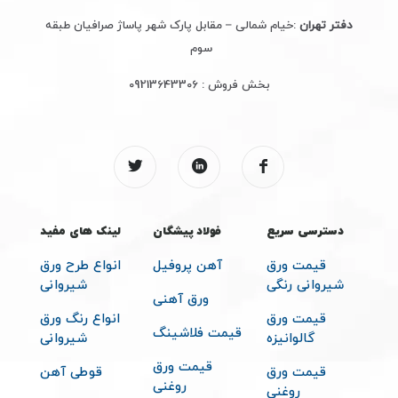
دفتر تهران
:خیام شمالی – مقابل پارک شهر پاساژ صرافیان طبقه
سوم
بخش فروش :
09213643306
دسترسی سریع
فولاد پیشگان
لینک های مفید
قیمت ورق
آهن پروفیل
انواع طرح ورق
شیروانی رنگی
شیروانی
ورق آهنی
قیمت ورق
انواع رنگ ورق
قیمت فلاشینگ
گالوانیزه
شیروانی
قیمت ورق
قیمت ورق
قوطی آهن
روغنی
روغنی