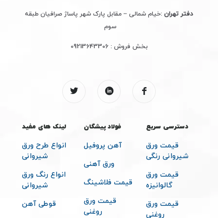
دفتر تهران
:خیام شمالی – مقابل پارک شهر پاساژ صرافیان طبقه
سوم
بخش فروش :
09213643306
دسترسی سریع
فولاد پیشگان
لینک های مفید
قیمت ورق
آهن پروفیل
انواع طرح ورق
شیروانی رنگی
شیروانی
ورق آهنی
قیمت ورق
انواع رنگ ورق
قیمت فلاشینگ
گالوانیزه
شیروانی
قیمت ورق
قیمت ورق
قوطی آهن
روغنی
روغنی