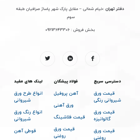
دفتر تهران
:خیام شمالی – مقابل پارک شهر پاساژ صرافیان طبقه
سوم
بخش فروش :
09213643306
دسترسی سریع
فولاد پیشگان
لینک های مفید
قیمت ورق
آهن پروفیل
انواع طرح ورق
شیروانی رنگی
شیروانی
ورق آهنی
قیمت ورق
انواع رنگ ورق
قیمت فلاشینگ
گالوانیزه
شیروانی
قیمت ورق
قیمت ورق
قوطی آهن
روغنی
روغنی