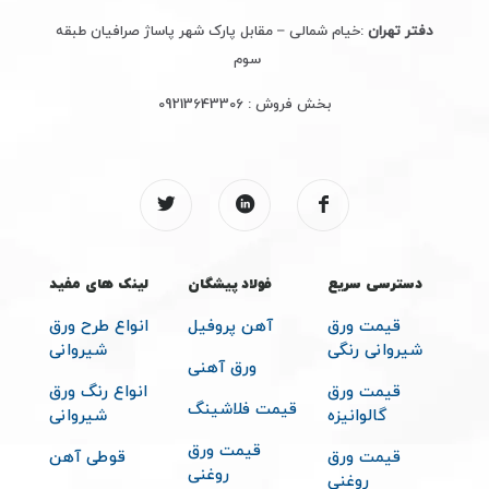
دفتر تهران
:خیام شمالی – مقابل پارک شهر پاساژ صرافیان طبقه
سوم
بخش فروش :
09213643306
دسترسی سریع
فولاد پیشگان
لینک های مفید
قیمت ورق
آهن پروفیل
انواع طرح ورق
شیروانی رنگی
شیروانی
ورق آهنی
قیمت ورق
انواع رنگ ورق
قیمت فلاشینگ
گالوانیزه
شیروانی
قیمت ورق
قیمت ورق
قوطی آهن
روغنی
روغنی