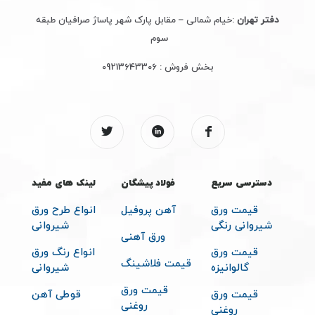
دفتر تهران
:خیام شمالی – مقابل پارک شهر پاساژ صرافیان طبقه
سوم
بخش فروش :
09213643306
دسترسی سریع
فولاد پیشگان
لینک های مفید
قیمت ورق
آهن پروفیل
انواع طرح ورق
شیروانی رنگی
شیروانی
ورق آهنی
قیمت ورق
انواع رنگ ورق
قیمت فلاشینگ
گالوانیزه
شیروانی
قیمت ورق
قیمت ورق
قوطی آهن
روغنی
روغنی