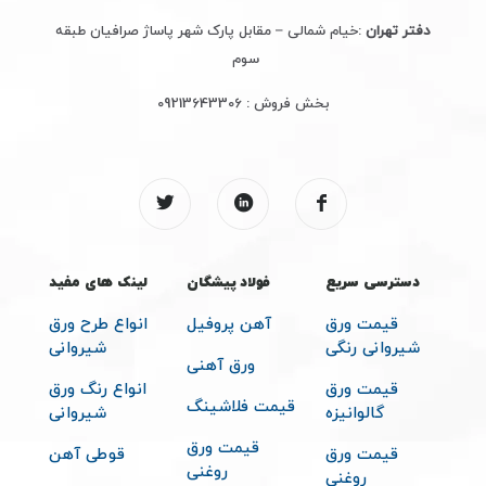
دفتر تهران
:خیام شمالی – مقابل پارک شهر پاساژ صرافیان طبقه
سوم
بخش فروش :
09213643306
دسترسی سریع
فولاد پیشگان
لینک های مفید
قیمت ورق
آهن پروفیل
انواع طرح ورق
شیروانی رنگی
شیروانی
ورق آهنی
قیمت ورق
انواع رنگ ورق
قیمت فلاشینگ
گالوانیزه
شیروانی
قیمت ورق
قیمت ورق
قوطی آهن
روغنی
روغنی