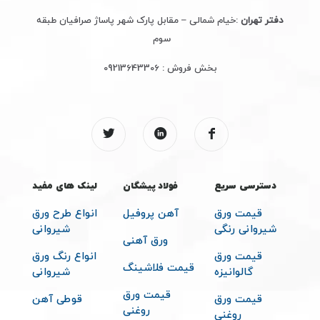
دفتر تهران
:خیام شمالی – مقابل پارک شهر پاساژ صرافیان طبقه
سوم
بخش فروش :
09213643306
دسترسی سریع
فولاد پیشگان
لینک های مفید
قیمت ورق
آهن پروفیل
انواع طرح ورق
شیروانی رنگی
شیروانی
ورق آهنی
قیمت ورق
انواع رنگ ورق
قیمت فلاشینگ
گالوانیزه
شیروانی
قیمت ورق
قیمت ورق
قوطی آهن
روغنی
روغنی