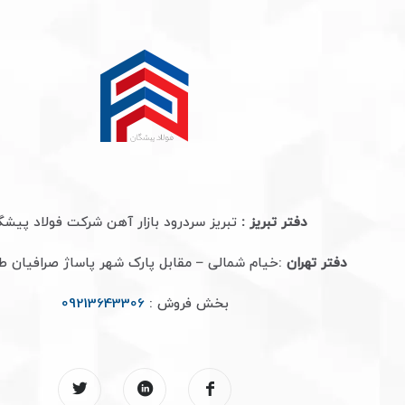
دفتر تبریز :
تبریز سردرود بازار آهن شرکت فولاد پیشگ
دفتر تهران
:خیام شمالی – مقابل پارک شهر پاساژ صرافیان 
بخش فروش :
09213643306