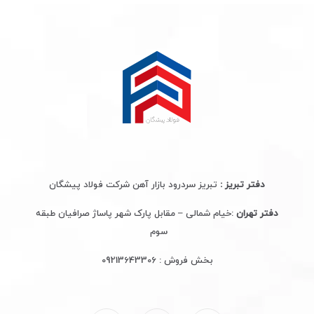
دفتر تبریز :
تبریز سردرود بازار آهن شرکت فولاد پیشگان
دفتر تهران
:خیام شمالی – مقابل پارک شهر پاساژ صرافیان طبقه
سوم
بخش فروش :
09213643306