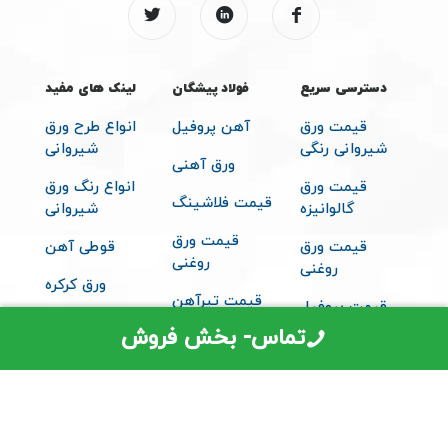
دسترسی سریع
فولاد پیشگان
لینک های مفید
قیمت ورق
آهن پروفیل
انواع طرح ورق
شیروانی رنگی
شیروانی
ورق آهنی
قیمت ورق
انواع رنگ ورق
قیمت فلاشینگ
گالوانیزه
شیروانی
قیمت ورق
قیمت ورق
قوطی آهن
روغنی
روغنی
ورق کرکره
قیمت تیرآهن
قیمت پروفیل
متعلقات
تماس- بخش فروش
قیمت ساندویچ
شیروانی
پانل