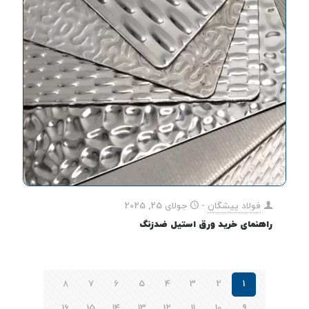
فولاد پیشگان
-
جولای 25, 2025
راهنمای خرید ورق استیل ضدزنگ
8
7
6
5
4
3
2
1
16
15
14
13
12
11
10
9