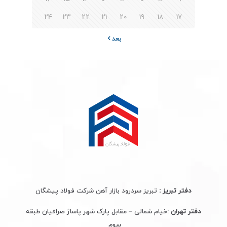
24
23
22
21
20
19
18
17
بعد
دفتر تبریز :
تبریز سردرود بازار آهن شرکت فولاد پیشگان
دفتر تهران
:خیام شمالی – مقابل پارک شهر پاساژ صرافیان طبقه
سوم