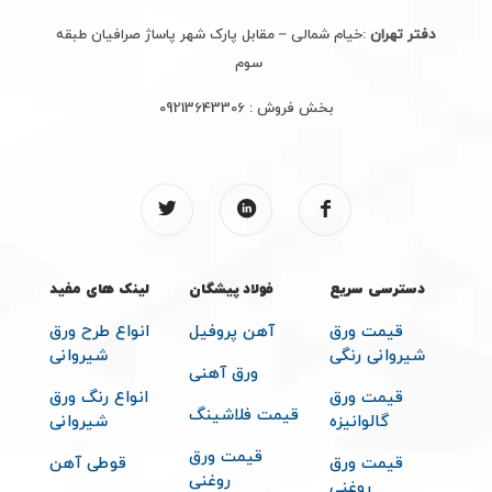
دفتر تهران
:خیام شمالی – مقابل پارک شهر پاساژ صرافیان طبقه
سوم
بخش فروش :
09213643306
دسترسی سریع
فولاد پیشگان
لینک های مفید
قیمت ورق
آهن پروفیل
انواع طرح ورق
شیروانی رنگی
شیروانی
ورق آهنی
قیمت ورق
انواع رنگ ورق
قیمت فلاشینگ
گالوانیزه
شیروانی
قیمت ورق
قیمت ورق
قوطی آهن
روغنی
روغنی